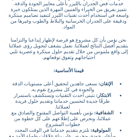
خدمات قص الجدران بالليزر بأعلى معايير الجودة والدقة.
نتميز بفريق من الخبراء والفنيين المهرة الذين يمتلكون خبرة
واسعة في استخدام أحدث تقنيات الليزر لتنفيذ تصاميم مبتكرة
ودقيقة على الجدران الخرسانية والبلاط والطوب وغيرها من
المواد.
نحن نؤمن بأن كل مشروع هو فرصة لإظهار إبداعنا والتزامنا
بتقديم أفضل النتائج لعملائنا. نعمل بشغف لتحويل رؤى عملائنا
إلى واقع ملموس من خلال تقديم حلول مبتكرة وعصرية تلبي
احتياجاتهم وتفوق توقعاتهم.
قيمنا الأساسية:
الإتقان:
نسعى جاهدين لتحقيق أعلى مستويات الدقة
والجودة في كل مشروع نقوم به.
الابتكار:
نتبنى أحدث التقنيات ونستكشف باستمرار
طرقًا جديدة لتحسين خدماتنا وتقديم حلول فريدة
لعملائنا.
الشفافية:
نؤمن بأهمية التواصل المفتوح والصادق مع
عملائنا، ونحرص على إطلاعهم على كل خطوة من
خطوات المشروع.
الموثوقية:
نلتزم بتقديم خدماتنا في الوقت المحدد
وبأعلى جودة، ونحرص على بناء علاقات طويلة الأمد مع