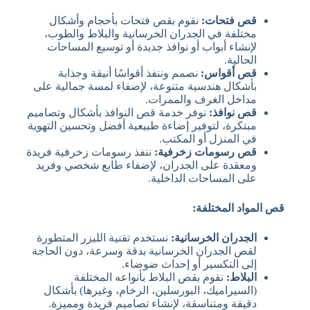
قص فتحات:
نقوم بقص فتحات بأحجام وأشكال
مختلفة في الجدران الخرسانية والبلاط والطوب،
لإنشاء أبواب أو نوافذ جديدة أو توسيع المساحات
الحالية.
قص أقواس:
نصمم وننفذ أقواسًا أنيقة وجذابة
بأشكال هندسية متنوعة، لإضفاء لمسة جمالية على
مداخل الغرف والممرات.
قص نوافذ:
نوفر خدمة قص النوافذ بأشكال وتصاميم
مبتكرة، لتوفير إضاءة طبيعية أفضل وتحسين التهوية
في المنزل أو المكتب.
قص رسومات زخرفية:
ننفذ رسومات زخرفية فريدة
ومعقدة على الجدران، لإضفاء طابع شخصي وفريد
على المساحات الداخلية.
قص المواد المختلفة:
الجدران الخرسانية:
نستخدم تقنية الليزر المتطورة
لقص الجدران الخرسانية بدقة وسرعة، دون الحاجة
إلى التكسير أو إحداث ضوضاء.
البلاط:
نقوم بقص البلاط بأنواعه المختلفة
(السيراميك، البورسلين، الرخام، وغيرها) بأشكال
دقيقة ومتناسقة، لإنشاء تصاميم فريدة ومميزة.