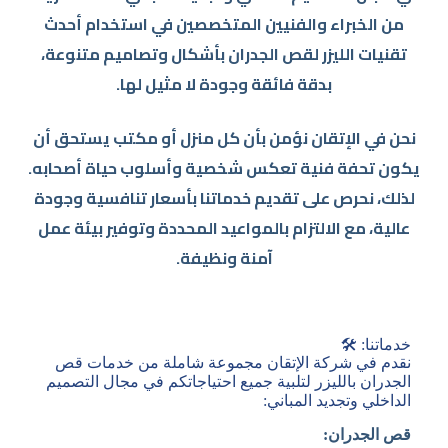
من الخبراء والفنيين المتخصصين في استخدام أحدث
تقنيات الليزر لقص الجدران بأشكال وتصاميم متنوعة،
بدقة فائقة وجودة لا مثيل لها.
نحن في الإتقان نؤمن بأن كل منزل أو مكتب يستحق أن
يكون تحفة فنية تعكس شخصية وأسلوب حياة أصحابه.
لذلك، نحرص على تقديم خدماتنا بأسعار تنافسية وجودة
عالية، مع الالتزام بالمواعيد المحددة وتوفير بيئة عمل
آمنة ونظيفة.
خدماتنا: 🛠️
نقدم في شركة الإتقان مجموعة شاملة من خدمات قص
الجدران بالليزر لتلبية جميع احتياجاتكم في مجال التصميم
الداخلي وتجديد المباني:
قص الجدران: