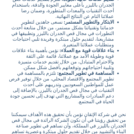
الجدران بالليزر بأعلى معايير الجودة والدقة، باستخدام
أحدث التقنيات والمعدات المتطورة، وضمان رضا
عملائنا التام عن النتائج النهائية.
الابتكار والتطوير المستمر:
نسعى جاهدين لتطوير
خدماتنا وتقنياتنا بشكل مستمر، من خلال متابعة أحدث
التطورات في مجال قص الجدران بالليزر وتطبيقها في
مشاريعنا، لتقديم حلول مبتكرة وفريدة تلبي احتياجات
ومتطلبات عملائنا المتغيرة.
بناء علاقات قوية مع العملاء:
نؤمن بأهمية بناء علاقات
قوية وطويلة الأمد مع عملائنا، قائمة على الثقة
والاحترام المتبادل، من خلال تقديم خدمات متميزة
وتلبية احتياجاتهم وتوقعاتهم بأفضل شكل ممكن.
المساهمة في تطوير المجتمع:
نلتزم بالمساهمة في
تطوير المجتمع والاقتصاد المحلي، من خلال توفير فرص
عمل للمواطنين السعوديين وتدريبهم على أحدث
التقنيات في مجال قص الجدران بالليزر، بالإضافة إلى
دعم المبادرات والمشاريع التي تهدف إلى تحسين جودة
الحياة في المجتمع.
نحن في شركة الإتقان نؤمن بأن تحقيق هذه الأهداف سيمكننا
من تحقيق رؤيتنا في أن نكون الشركة الرائدة في مجال قص
الجدران بالليزر في المملكة، وأن نساهم في تطوير صناعة
البناء والتشييد من خلال تقديم حلول مبتكرة وعصرية تساهم